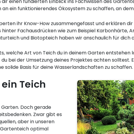
ir einen fundierten Einblick ins Fachwissen des Gartent
n an ein funktionierendes Ökosystem zu schaffen, an dem 
erten ihr Know-How zusammengefasst und erklären dir zu
as hinter Fachausdrücken wie zum Beispiel Karbonhärte, A
turteich und Biotopteich haben wir anschaulich für dich a
its, welche Art von Teich du in deinem Garten entstehen
 du bei der Umsetzung deines Projektes achten solltest. 
ne solide Basis für deine Wasserlandschaften zu schaffen.
 ein Teich
em Garten. Doch gerade
eitsbedenken. Zwar gibt es
quellen, aber in unseren
n Gartenteich optimal