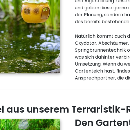
und Algenbildung. Unser
und geben diese gerne an
der Planung, sondern hab
des bereits bestehende
Natürlich kommt auch de
Oxydator, Abschäumer,
Springbrunnentechnik od
was sich dahinter verbir
Umsetzung. Wenn du we
Gartenteich hast, findes
Ansprechpartner, die di
el aus unserem Terraristik-
Den Gartent