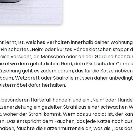
cht lernt, ist, welches Verhalten innerhalb deiner Wohnu
. Ein scharfes „Nein“ oder kurzes Händeklatschen stoppt de
sweise versucht, an Menschen oder an der Gardine hochz
wie etwa dem gefährlichen Herd, dem Esstisch, der Comp
n Erziehung geht es zudem darum, das für die Katze notwen
baum, Wetzbrett oder Sisalrolle müssen daher unbedingt
lstermöbel dafür herhalten.
en besonderen Härtefall handeln und ein „Nein“ oder Händ
tzenerziehung ein gezielter Strahl aus einer schwachen 
t, woher der Strahl kommt. Wem das zu rabiat ist, der kan
en. Das entspricht dem Fauchen, das jede Katze noch aus
haben, fauchte die Katzenmutter sie an, was als „Lass das