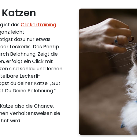
i Katzen
g ist das
Clickertraining
.
anz leicht
ötigst dazu nur etwas
aar Leckerlis. Das Prinzip
rch Belohnung. Zeigt die
, erfolgt ein Click mit
zen sind schlau und lernen
ttelbare Leckerli-
agst du deiner Katze: „Gut
 Du Deine Belohnung.“
 Katze also die Chance,
chen Verhaltensweisen sie
hnt wird.