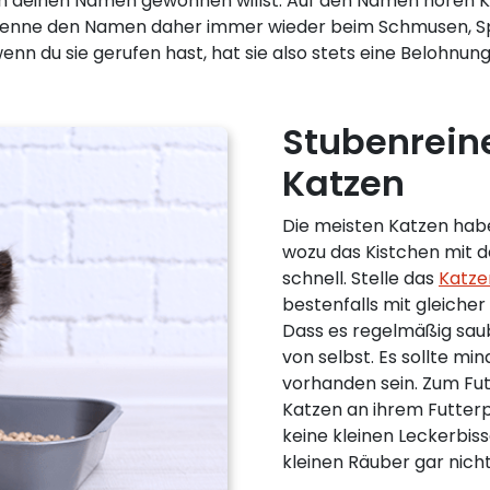
an deinen Namen gewöhnen willst. Auf den Namen hören K
enne den Namen daher immer wieder beim Schmusen, Spi
n du sie gerufen hast, hat sie also stets eine Belohnung
Stubenrein
Katzen
Die meisten Katzen haben
wozu das Kistchen mit d
schnell. Stelle das
Katze
bestenfalls mit gleicher
Dass es regelmäßig saub
von selbst. Es sollte mi
vorhanden sein. Zum Fu
Katzen an ihrem Futterp
keine kleinen Leckerbi
kleinen Räuber gar nic