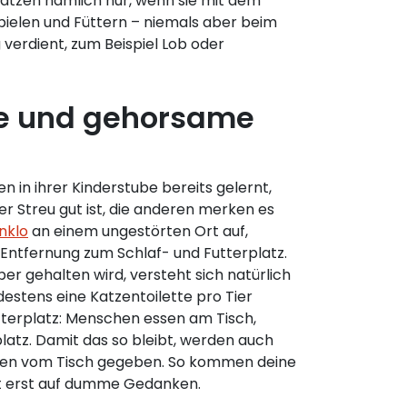
atzen nämlich nur, wenn sie mit dem
elen und Füttern – niemals aber beim
 verdient, zum Beispiel Lob oder
e und gehorsame
 in ihrer Kinderstube bereits gelernt,
er Streu gut ist, die anderen merken es
nklo
an einem ungestörten Ort auf,
 Entfernung zum Schlaf- und Futterplatz.
er gehalten wird, versteht sich natürlich
ndestens eine Katzentoilette pro Tier
tterplatz: Menschen essen am Tisch,
latz. Damit das so bleibt, werden auch
ssen vom Tisch gegeben. So kommen deine
ht erst auf dumme Gedanken.